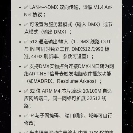
✅ LAN<─>DMX 双向传输，遵循 V1.4 Art-
Net 协议 ；
✅ 可设置为服务器模式（输入 DMX）或节
点模式（输出 DMX）；
✅ 512 通道输出/输入（1 -DMX 线路 OUT
与 IN 可同时独立工作, DMX512 /1990 标
准, 44Hz 刷新率、参数可设置）；
✅ 支持DMX实物控台连接DMX-IN口转为网
络ART-NET信号去触发电脑软件播放功能
（如MADRIX、Resolume Arkaos）；
✅ 32 位 ARM M4 芯片,高速 10/100M 自适
应网络端口，同一网络可扩展 32512 线
路；
✅ IP 与子网掩码、 端口顺序、域等可自行
修改；
✅ 光电隔离驱动信号输出,内置 TVS 保护电