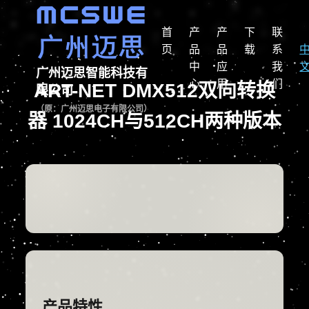
首
产
产
下
联
页
品
品
载
系
中
应
我
广州迈思智能科技有
心
用
们
ART-NET DMX512双向转换
限公司
（原：广州迈思电子有限公司）
器 1024CH与512CH两种版本
产品特性