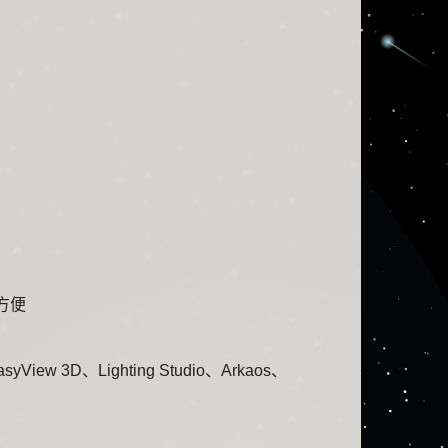
观方便
3D、Lighting Studio、Arkaos、